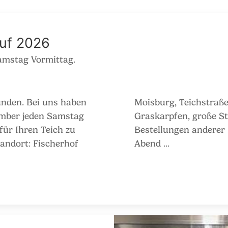
auf 2026
amstag Vormittag.
ns haben
oniden,
ember jeden Samstag
sowie umfangreiche
 für Ihren Teich zu
ätestens Donnerstag
Abend ...