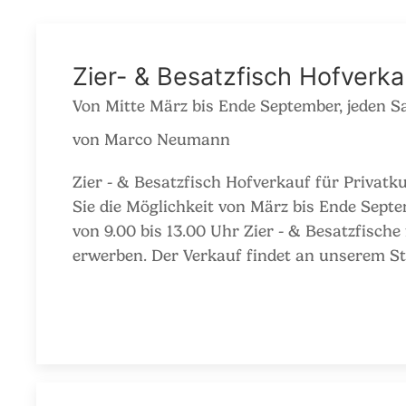
Zier- & Besatzfisch Hofverk
Von Mitte März bis Ende September, jeden S
von Marco Neumann
Zier - & Besatzfisch Hofverkauf für Privatkunden. Bei u
Moisburg, Teichstraße 13a statt. Wichtig: Salm
Sie die Möglichkeit von März bis Ende Sept
Graskarpfen, große Störe, Aale ab 200g 
von 9.00 bis 13.00 Uhr Zier - & Besatzfische
Bestellungen anderer Fischarten bitte bis sp
erwerben. Der Verkauf findet an unserem Standort: Fischerhof